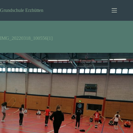
Zum
Inhalt
Grundschule Erzhütten
springen
IMG_20220318_100556[1]