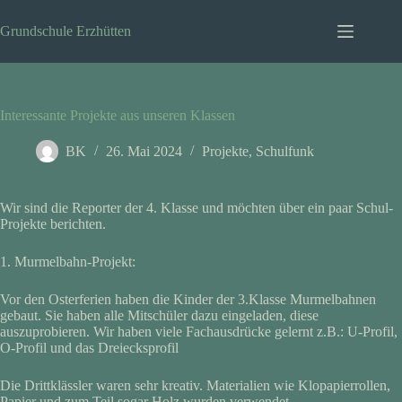
Zum
Inhalt
Grundschule Erzhütten
springen
Interessante Projekte aus unseren Klassen
BK
26. Mai 2024
Projekte
,
Schulfunk
Wir sind die Reporter der 4. Klasse und möchten über ein paar Schul-
Projekte berichten.
1. Murmelbahn-Projekt:
Vor den Osterferien haben die Kinder der 3.Klasse Murmelbahnen
gebaut. Sie haben alle Mitschüler dazu eingeladen, diese
auszuprobieren. Wir haben viele Fachausdrücke gelernt z.B.: U-Profil,
O-Profil und das Dreiecksprofil
Die Drittklässler waren sehr kreativ. Materialien wie Klopapierrollen,
Papier und zum Teil sogar Holz wurden verwendet.