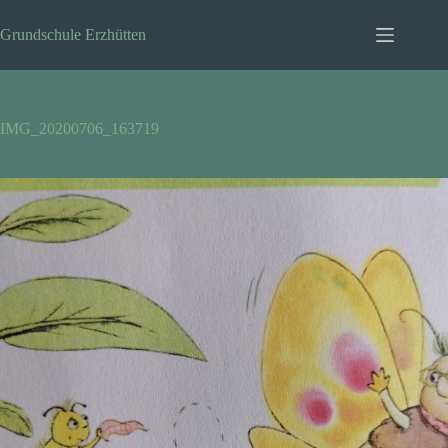
Zum
Inhalt
Grundschule Erzhütten
springen
IMG_20200706_163719