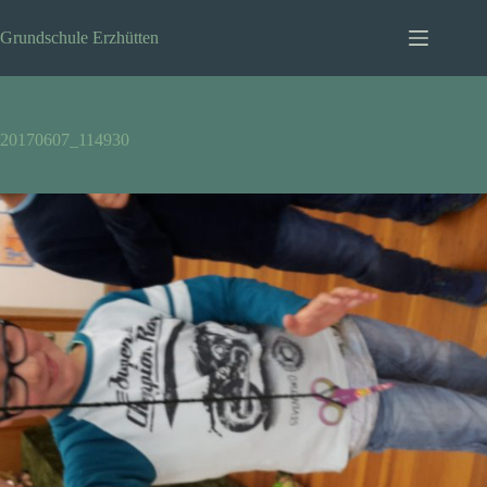
Zum
Inhalt
Grundschule Erzhütten
springen
20170607_114930