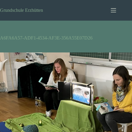
Zum
Inhalt
Grundschule Erzhütten
springen
A6FA6A57-ADF1-4534-AF3E-356A55E07D26