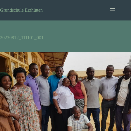
Zum
Inhalt
Grundschule Erzhütten
springen
20230812_111101_001