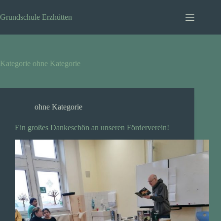
Zum
Inhalt
Grundschule Erzhütten
springen
Kategorie
ohne Kategorie
ohne Kategorie
Ein großes Dankeschön an unseren Förderverein!